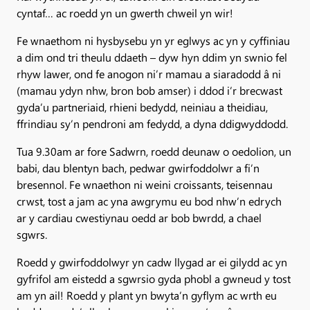
cyntaf… ac roedd yn un gwerth chweil yn wir!
Fe wnaethom ni hysbysebu yn yr eglwys ac yn y cyffiniau
a dim ond tri theulu ddaeth – dyw hyn ddim yn swnio fel
rhyw lawer, ond fe anogon ni’r mamau a siaradodd â ni
(mamau ydyn nhw, bron bob amser) i ddod i’r brecwast
gyda’u partneriaid, rhieni bedydd, neiniau a theidiau,
ffrindiau sy’n pendroni am fedydd, a dyna ddigwyddodd.
Tua 9.30am ar fore Sadwrn, roedd deunaw o oedolion, un
babi, dau blentyn bach, pedwar gwirfoddolwr a fi’n
bresennol. Fe wnaethon ni weini croissants, teisennau
crwst, tost a jam ac yna awgrymu eu bod nhw’n edrych
ar y cardiau cwestiynau oedd ar bob bwrdd, a chael
sgwrs.
Roedd y gwirfoddolwyr yn cadw llygad ar ei gilydd ac yn
gyfrifol am eistedd a sgwrsio gyda phobl a gwneud y tost
am yn ail! Roedd y plant yn bwyta’n gyflym ac wrth eu