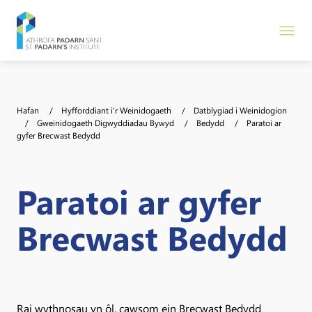
Hafan
Hyfforddiant i'r Weinidogaeth
Datblygiad i Weinidogion
Gweinidogaeth Digwyddiadau Bywyd
Bedydd
Paratoi ar
gyfer Brecwast Bedydd
Paratoi ar gyfer
Brecwast Bedydd
Rai wythnosau yn ôl, cawsom ein Brecwast Bedydd