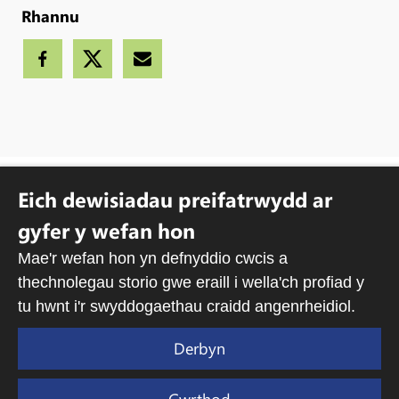
Rhannu
Eich dewisiadau preifatrwydd ar
Hawlfraint © 2007-2023 Corff Cynrychiolwyr yr Eglwys yng
gyfer y wefan hon
Nghymru. Cedwir pob hawl.
Mae'r wefan hon yn defnyddio cwcis a
Rhif Elusen Cofrestredig: 1142813
thechnolegau storio gwe eraill i wella'ch profiad y
Cysylltwch
Hysbysiad preifatrwydd
Ymwadiad a Hawlfraint
Cwcis
tu hwnt i'r swyddogaethau craidd angenrheidiol.
Derbyn