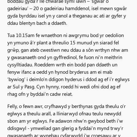
boddau gyda’r lle chwarae syml iawn – ‘sgwâr o
gadeiriau’ – 20 o gadeiriau hamddenol, isel mewn sgwâr
gyda byrddau isel yn y canol a theganau ac ati ar gyfer y
ddau blentyn bach a ddaeth.
Tua 10.15am fe wnaethon ni awgrymu bod yr oedolion
yn ymuno â’r plant a threulio 15 munud yn siarad fel
grŵp, gan ateb cwestiwn neu ddau a sôn wrthyn nhw am
y gwasanaeth ond yn gyffredinol, fe fuon ni’n meithrin
cysylltiadau. Roeddem wrth ein bodd pan ddaeth un
fenyw ifanc a oedd yn hynod bryderus am ei mab
‘bywiog’ i deimlo’n ddigon hyderus i ddod ag ef i’r eglwys
ar Sul y Pasg. Cyn hynny, roedd hi wedi ofni dod ag ef
rhag ofn y byddai’n cadw reiat.
Felly, o fewn awr, cryfhawyd y berthynas gyda theulu o’r
eglwys a theulu arall, a lliniarwyd ofnau teulu newydd
sbon am yr eglwys. Fe adawon nhw’n gwybod beth i’w
ddisgwyl - ymweliad gan glerig a fyddai’n mynd trwy’r
gwasanaeth ac wynebau cyfarwydd i’w croesawu ar y