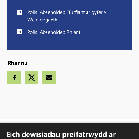
Polisi Absenoldeb Ffurfiant ar gyfer y
Weinidogaeth
Polisi Absenoldeb Rhiant
Rhannu
Eich dewisiadau preifatrwydd ar
Hawlfraint © 2007-2023 Corff Cynrychiolwyr yr Eglwys yng