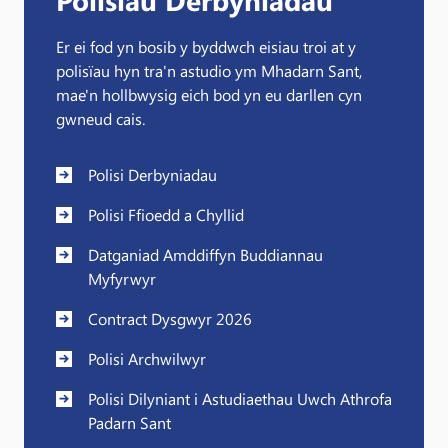
Polisïau Derbyniadau
Er ei fod yn bosib y byddwch eisiau troi at y
polisïau hyn tra'n astudio ym Mhadarn Sant,
mae'n hollbwysig eich bod yn eu darllen cyn
gwneud cais.
Polisi Derbyniadau
Polisi Ffioedd a Chyllid
Datganiad Amddiffyn Buddiannau
Myfyrwyr
Contract Dysgwyr 2026
Polisi Archwilwyr
Polisi Dilyniant i Astudiaethau Uwch Athrofa
Padarn Sant