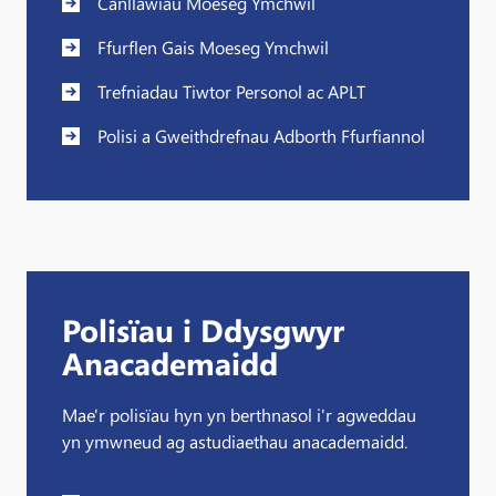
Canllawiau Moeseg Ymchwil
Ffurflen Gais Moeseg Ymchwil
Trefniadau Tiwtor Personol ac APLT
Polisi a Gweithdrefnau Adborth Ffurfiannol
Polisïau i Ddysgwyr
Anacademaidd
Mae'r polisïau hyn yn berthnasol i'r agweddau
yn ymwneud ag astudiaethau anacademaidd.