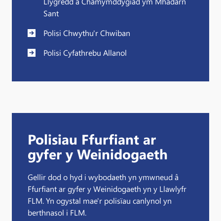
Llygredd a Chamymddygiad ym Mhadarn
Sant
Polisi Chwythu'r Chwiban
Polisi Cyfathrebu Allanol
Polisiau Ffurfiant ar
gyfer y Weinidogaeth
Gellir dod o hyd i wybodaeth yn ymwneud â
Ffurfiant ar gyfer y Weinidogaeth yn y Llawlyfr
FLM. Yn ogystal mae'r polisïau canlynol yn
berthnasol i FLM.